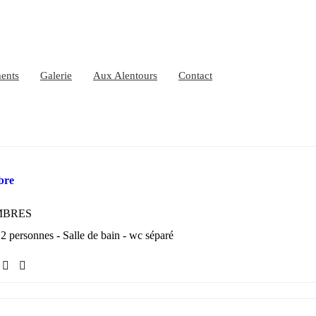
ents
Galerie
Aux Alentours
Contact
bre
MBRES
2 personnes - Salle de bain - wc séparé