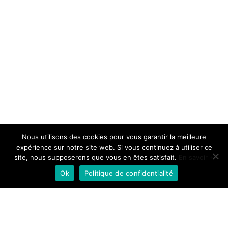
Does this look like fun?
Nous utilisons des cookies pour vous garantir la meilleure
expérience sur notre site web. Si vous continuez à utiliser ce
Check out our
site, nous supposerons que vous en êtes satisfait.
En savoir +
accomodations.
Ok
Politique de confidentialité
Download Theme